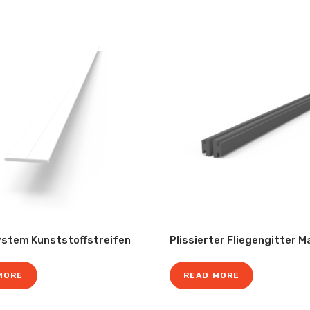
ystem Kunststoffstreifen
Plissierter Fliegengitter 
MORE
READ MORE